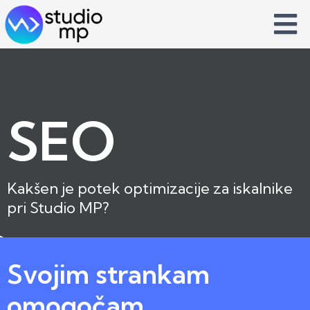
Skip
to
content
SEO
Kakšen je potek optimizacije za iskalnike
pri Studio MP?
Svojim strankam
omogočam