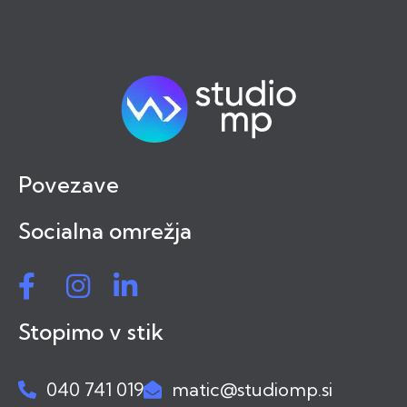
Povezave
Socialna omrežja
Stopimo v stik
040 741 019
matic@studiomp.si